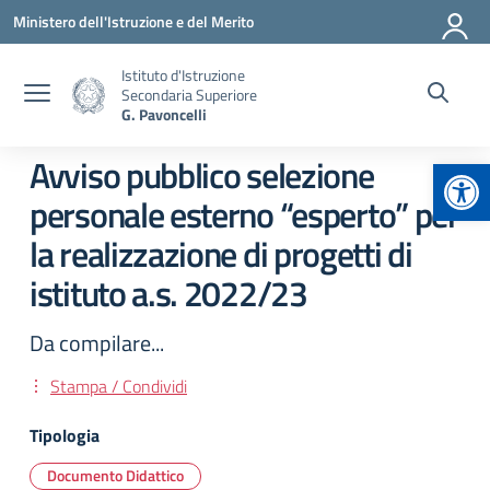
Vai ai contenuti
Vai al menu di navigazione
Vai al footer
Ministero dell'Istruzione e del Merito
Istituto d'Istruzione
Secondaria Superiore
G. Pavoncelli
Apr
Avviso pubblico selezione
personale esterno “esperto” per
la realizzazione di progetti di
istituto a.s. 2022/23
Da compilare...
Stampa / Condividi
Tipologia
Documento Didattico