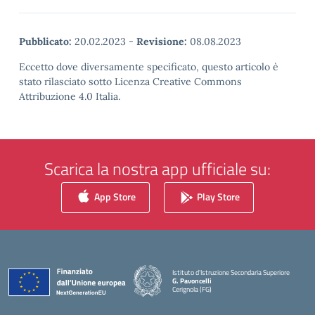
Pubblicato:
20.02.2023
-
Revisione:
08.08.2023
Eccetto dove diversamente specificato, questo articolo è
stato rilasciato sotto Licenza Creative Commons
Attribuzione 4.0 Italia.
Scarica la nostra app ufficiale su:
App Store
Play Store
Istituto d'Istruzione Secondaria Superiore
G. Pavoncelli
Cerignola (FG)
— Visita la pagina iniziale della scuola