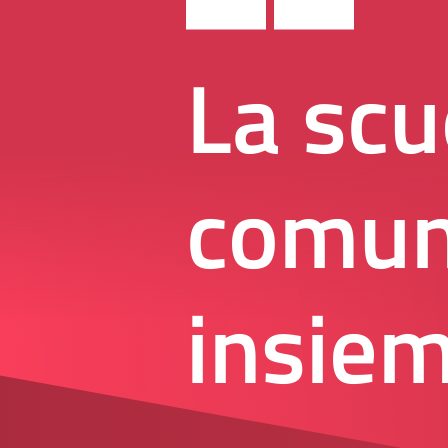
La scu
comun
insiem