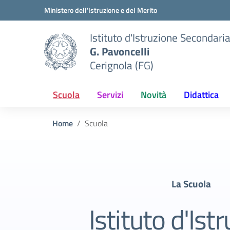
Vai ai contenuti
Vai al menu di navigazione
Vai al footer
Ministero dell'Istruzione e del Merito
Istituto d'Istruzione Secondari
G. Pavoncelli
Cerignola (FG)
Scuola
Servizi
Novità
Didattica
Home
Scuola
La Scuola
Istituto d'Ist