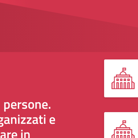
i persone.
anizzati e
are in