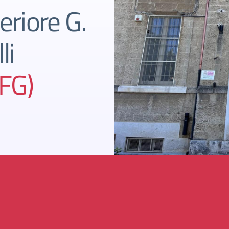
riore G.
li
(FG)