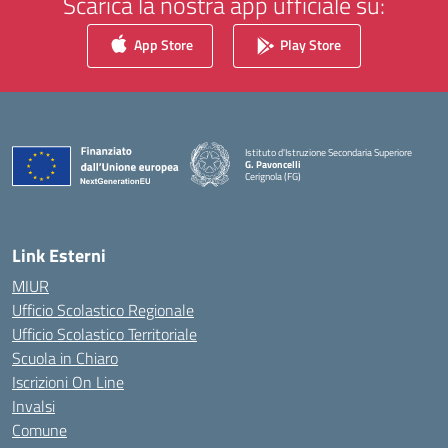
Scarica la nostra app ufficiale su:
App Store
Play Store
Istituto d'Istruzione Secondaria Superiore
G. Pavoncelli
Cerignola (FG)
— Visita la pagina iniziale della scuola
Link Esterni
MIUR
Ufficio Scolastico Regionale
Ufficio Scolastico Territoriale
Scuola in Chiaro
Iscrizioni On Line
Invalsi
Comune