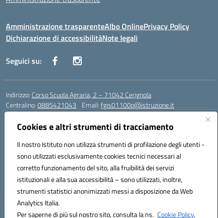
Amministrazione trasparente
Albo Online
Privacy Policy
Dichiarazione di accessibilità
Note legali
Seguici su:
Indirizzo:
Corso Scuola Agraria, 2 – 71042 Cerignola
Centralino:
0885421043
Email:
fgis01100p@istruzione.it
Posta elettronica certificata (PEC):
fgis01100p@pec.istruzione.it
Cookies e altri strumenti di tracciamento
Codice fiscale: 00318650710
Codice meccanografico:
fgis01100p
Il nostro Istituto non utilizza strumenti di profilazione degli utenti -
Codice Indice delle Pubbliche Amministrazioni (IPA): istsc_fgis01100p-
sono utilizzati esclusivamente cookies tecnici necessari al
PMirra
corretto funzionamento del sito, alla fruibilità dei servizi
Codice unico di fatturazione (CUF): UFY0NZ
istituzionali e alla sua accessibilità – sono utilizzati, inoltre,
strumenti statistici anonimizzati messi a disposizione da Web
Analytics Italia.
Hosting & Powered by 3D Solution S.r.l.
Per saperne di più sul nostro sito, consulta la ns.
Cookie Policy.