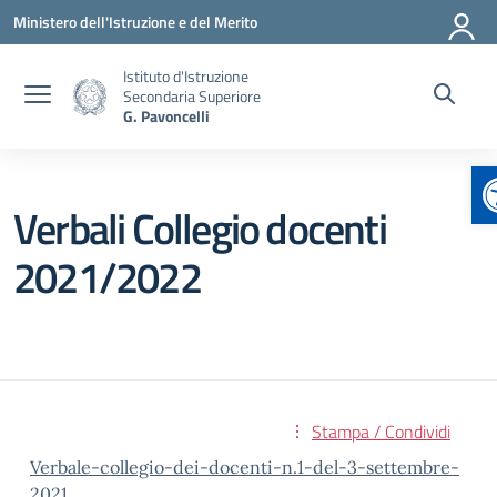
Vai ai contenuti
Vai al menu di navigazione
Vai al footer
Ministero dell'Istruzione e del Merito
Istituto d'Istruzione
Secondaria Superiore
G. Pavoncelli
A
Verbali Collegio docenti
2021/2022
Stampa / Condividi
Verbale-collegio-dei-docenti-n.1-del-3-settembre-
2021