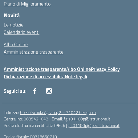
Piano di Miglioramento
Novità
Le notizie
Calendario eventi
Albo Online
Amministrazione trasparente
Amministrazione trasparente
Albo Online
Privacy Policy
Dichiarazione di accessibilità
Note legali
Seguici su:
Indirizzo:
Corso Scuola Agraria, 2 – 71042 Cerignola
Centralino:
0885421043
Email:
fgis01100p@istruzione.it
Posta elettronica certificata (PEC):
fgis01100p@pec.istruzione.it
Codice fiscale: 00318650710