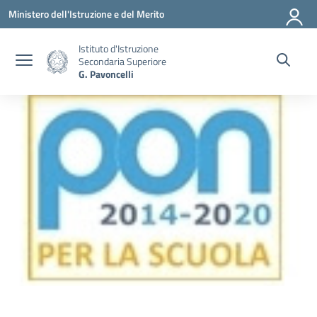
Vai ai contenuti
Vai al menu di navigazione
Vai al footer
Ministero dell'Istruzione e del Merito
Istituto d'Istruzione
Secondaria Superiore
G. Pavoncelli