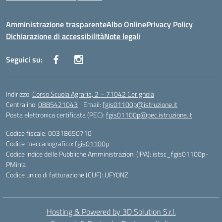
Amministrazione trasparente
Albo Online
Privacy Policy
Dichiarazione di accessibilità
Note legali
Seguici su:
Indirizzo:
Corso Scuola Agraria, 2 – 71042 Cerignola
Centralino:
0885421043
Email:
fgis01100p@istruzione.it
Posta elettronica certificata (PEC):
fgis01100p@pec.istruzione.it
Codice fiscale: 00318650710
Codice meccanografico:
fgis01100p
Codice Indice delle Pubbliche Amministrazioni (IPA): istsc_fgis01100p-
PMirra
Codice unico di fatturazione (CUF): UFY0NZ
Hosting & Powered by 3D Solution S.r.l.