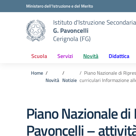
Vai ai contenuti
Vai al menu di navigazione
Vai al footer
Ministero dell'Istruzione e del Merito
Istituto d'Istruzione Secondari
G. Pavoncelli
Cerignola (FG)
Scuola
Servizi
Novità
Didattica
Home
Piano Nazionale di Ripres
Novità
Notizie
curriculari Informazione all
Piano Nazionale di 
Pavoncelli – attivi