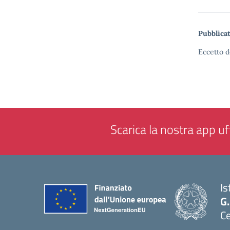
Pubblicat
Eccetto d
Scarica la nostra app uff
Is
G.
Ce
— 