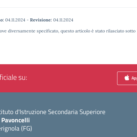
o:
04.11.2024
-
Revisione:
04.11.2024
ove diversamente specificato, questo articolo è stato rilasciato sott
iciale su:
App
tituto d'Istruzione Secondaria Superiore
 Pavoncelli
rignola (FG)
Visita la pagina iniziale della scuola