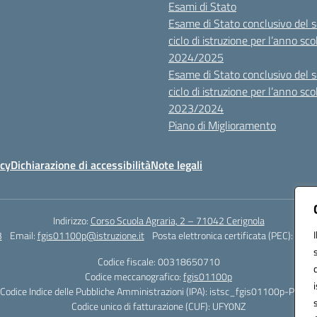
Esami di Stato
Esame di Stato conclusivo del 
ciclo di istruzione per l’anno sco
2024/2025
Esame di Stato conclusivo del 
ciclo di istruzione per l’anno sco
2023/2024
Piano di Miglioramento
icy
Dichiarazione di accessibilità
Note legali
Indirizzo:
Corso Scuola Agraria, 2 – 71042 Cerignola
3
Email:
fgis01100p@istruzione.it
Posta elettronica certificata (PEC):
fgis0
Codice fiscale: 00318650710
Codice meccanografico:
fgis01100p
Codice Indice delle Pubbliche Amministrazioni (IPA): istsc_fgis01100p-PMirra
Codice unico di fatturazione (CUF): UFY0NZ