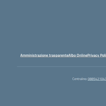
Amministrazione trasparente
Albo Online
Privacy Pol
Centralino:
088542104