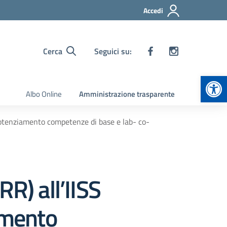
Accedi
Cerca
Seguici su:
Apr
Albo Online
Amministrazione trasparente
 potenziamento competenze di base e lab- co-
R) all’IISS
amento