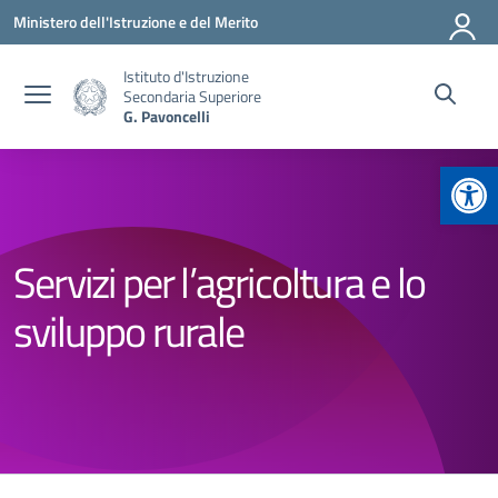
Vai ai contenuti
Vai al menu di navigazione
Vai al footer
Ministero dell'Istruzione e del Merito
Istituto d'Istruzione
Secondaria Superiore
G. Pavoncelli
Apr
Servizi per l’agricoltura e lo
sviluppo rurale