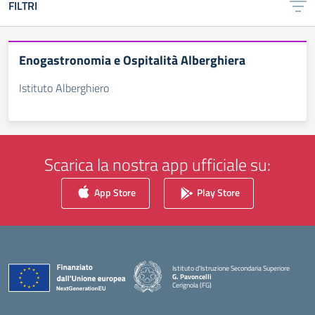
FILTRI
Enogastronomia e Ospitalità Alberghiera
Istituto Alberghiero
Scarica la nostra app ufficiale su:
App Store
Play Store
Istituto d'Istruzione Secondaria Superiore
G. Pavoncelli
Cerignola (FG)
— Visita la pagina iniziale della scuola