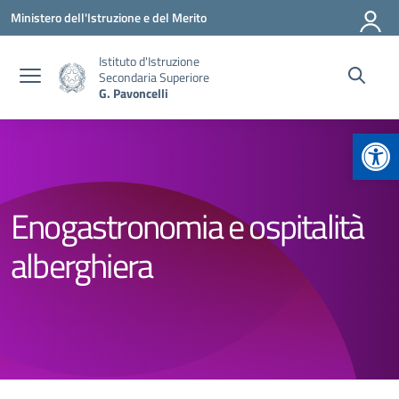
Vai ai contenuti
Vai al menu di navigazione
Vai al footer
Ministero dell'Istruzione e del Merito
Istituto d'Istruzione
Secondaria Superiore
G. Pavoncelli
Apr
Enogastronomia e ospitalità
alberghiera