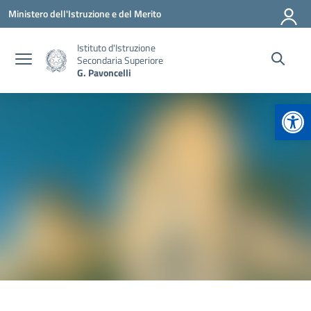
Vai ai contenuti
Vai al menu di navigazione
Vai al footer
Ministero dell'Istruzione e del Merito
Istituto d'Istruzione
Secondaria Superiore
G. Pavoncelli
Apr