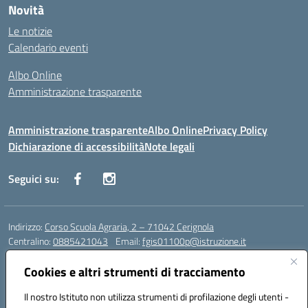
Novità
Le notizie
Calendario eventi
Albo Online
Amministrazione trasparente
Amministrazione trasparente
Albo Online
Privacy Policy
Dichiarazione di accessibilità
Note legali
Seguici su:
Indirizzo:
Corso Scuola Agraria, 2 – 71042 Cerignola
Centralino:
0885421043
Email:
fgis01100p@istruzione.it
Posta elettronica certificata (PEC):
fgis01100p@pec.istruzione.it
Cookies e altri strumenti di tracciamento
Codice fiscale: 00318650710
Codice meccanografico:
fgis01100p
Il nostro Istituto non utilizza strumenti di profilazione degli utenti -