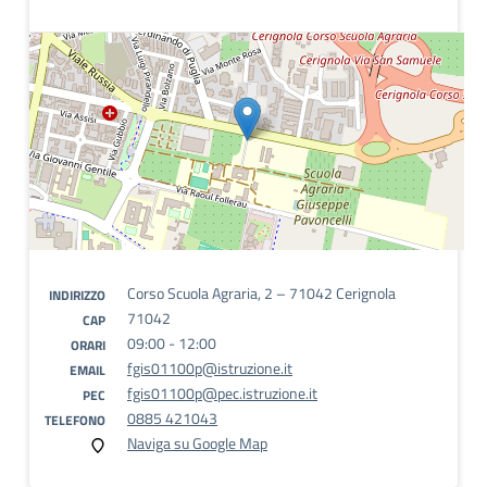
Corso Scuola Agraria, 2 – 71042 Cerignola
INDIRIZZO
71042
CAP
09:00 - 12:00
ORARI
fgis01100p@istruzione.it
EMAIL
fgis01100p@pec.istruzione.it
PEC
0885 421043
TELEFONO
Naviga su Google Map