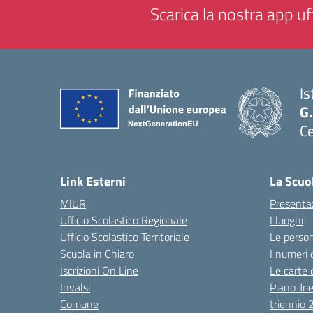
Scarica la nostra app uff
Is
G.
Ce
— 
Link Esterni
La Scuo
MIUR
Presenta
Ufficio Scolastico Regionale
I luoghi
Ufficio Scolastico Territoriale
Le perso
Scuola in Chiaro
I numeri 
Iscrizioni On Line
Le carte 
Invalsi
Piano Tri
Comune
triennio