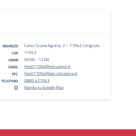
Corso Scuola Agraria, 2 – 71042 Cerignola
INDIRIZZO
71042
CAP
09:00 - 12:00
ORARI
fgis01100p@istruzione.it
EMAIL
fgis01100p@pec.istruzione.it
PEC
0885 421043
TELEFONO
Naviga su Google Map