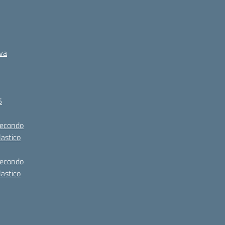
iva
5
secondo
lastico
secondo
lastico