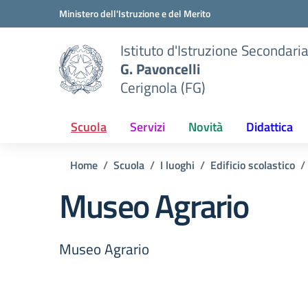
Vai ai contenuti
Vai al menu di navigazione
Vai al footer
Ministero dell'Istruzione e del Merito
Istituto d'Istruzione Secondari
G. Pavoncelli
Cerignola (FG)
Scuola
Servizi
Novità
Didattica
Home
Scuola
I luoghi
Edificio scolastico
Museo Agrario
Museo Agrario