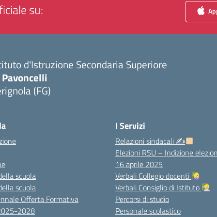
iciale su:
App
tituto d'Istruzione Secondaria Superiore
 Pavoncelli
rignola (FG)
Visita la pagina iniziale della scuola
la
I Servizi
zione
Relazioni sindacali ✍
Elezioni RSU – Indizione elezion
ne
16 aprile 2025
della scuola
Verbali Collegio docenti
della scuola
Verbali Consiglio di Istituto
ennale Offerta Formativa
Percorsi di studio
 2025-2028
Personale scolastico