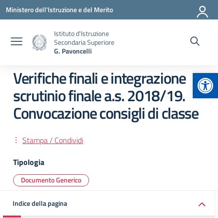
Vai ai contenuti
Vai al menu di navigazione
Vai al footer
Ministero dell'Istruzione e del Merito
Istituto d'Istruzione
Secondaria Superiore
G. Pavoncelli
Apr
Verifiche finali e integrazione
scrutinio finale a.s. 2018/19.
Convocazione consigli di classe
Stampa / Condividi
Tipologia
Documento Generico
Indice della pagina