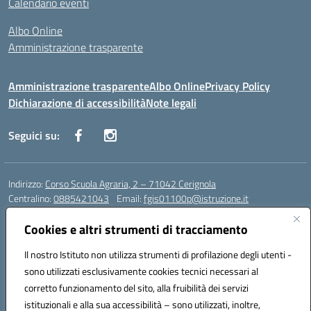
Calendario eventi
Albo Online
Amministrazione trasparente
Amministrazione trasparente
Albo Online
Privacy Policy
Dichiarazione di accessibilità
Note legali
Seguici su:
Indirizzo:
Corso Scuola Agraria, 2 – 71042 Cerignola
Centralino:
0885421043
Email:
fgis01100p@istruzione.it
Posta elettronica certificata (PEC):
fgis01100p@pec.istruzione.it
Cookies e altri strumenti di tracciamento
Codice fiscale: 00318650710
Codice meccanografico:
fgis01100p
Il nostro Istituto non utilizza strumenti di profilazione degli utenti -
Codice Indice delle Pubbliche Amministrazioni (IPA): istsc_fgis01100p-
sono utilizzati esclusivamente cookies tecnici necessari al
PMirra
corretto funzionamento del sito, alla fruibilità dei servizi
Codice unico di fatturazione (CUF): UFY0NZ
istituzionali e alla sua accessibilità – sono utilizzati, inoltre,