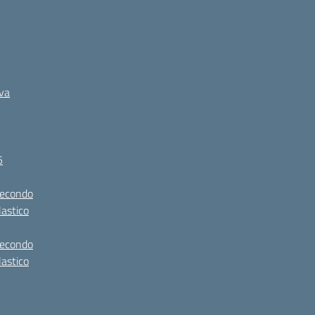
iva
5
secondo
lastico
secondo
lastico