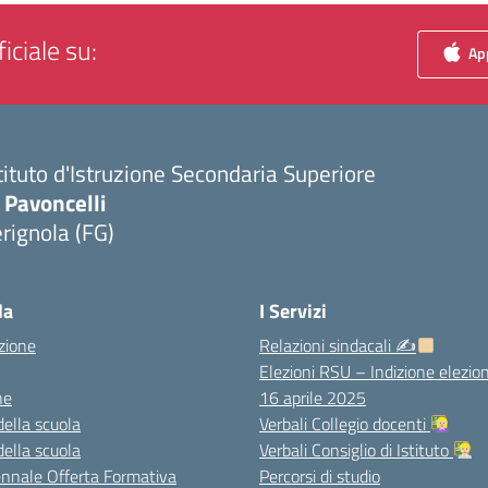
iciale su:
App
tituto d'Istruzione Secondaria Superiore
 Pavoncelli
rignola (FG)
Visita la pagina iniziale della scuola
la
I Servizi
zione
Relazioni sindacali ✍
Elezioni RSU – Indizione elezion
ne
16 aprile 2025
della scuola
Verbali Collegio docenti
della scuola
Verbali Consiglio di Istituto
ennale Offerta Formativa
Percorsi di studio