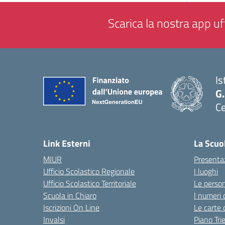
Scarica la nostra app uff
Is
G.
Ce
— 
Link Esterni
La Scuo
MIUR
Presenta
Ufficio Scolastico Regionale
I luoghi
Ufficio Scolastico Territoriale
Le perso
Scuola in Chiaro
I numeri 
Iscrizioni On Line
Le carte 
Invalsi
Piano Tri