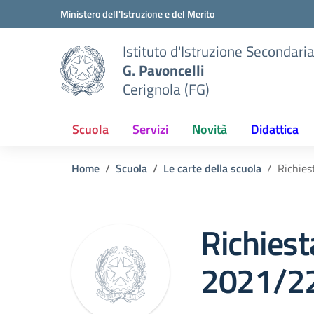
Vai ai contenuti
Vai al menu di navigazione
Vai al footer
Ministero dell'Istruzione e del Merito
Istituto d'Istruzione Secondari
G. Pavoncelli
Cerignola (FG)
Scuola
Servizi
Novità
Didattica
Home
Scuola
Le carte della scuola
Richies
Richiesta
2021/2