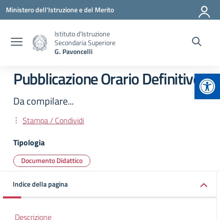
Vai ai contenuti
Vai al menu di navigazione
Vai al footer
Ministero dell'Istruzione e del Merito
Istituto d'Istruzione
Secondaria Superiore
G. Pavoncelli
Apr
Pubblicazione Orario Definitivo
Da compilare...
Stampa / Condividi
Tipologia
Documento Didattico
Indice della pagina
Descrizione