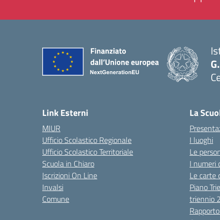
Is
G.
Ce
— 
Link Esterni
La Scuo
MIUR
Presenta
Ufficio Scolastico Regionale
I luoghi
Ufficio Scolastico Territoriale
Le perso
Scuola in Chiaro
I numeri 
Iscrizioni On Line
Le carte 
Invalsi
Piano Tri
Comune
triennio
Rapporto