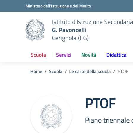
Vai ai contenuti
Vai al menu di navigazione
Vai al footer
Ministero dell'Istruzione e del Merito
Istituto d'Istruzione Secondari
G. Pavoncelli
Cerignola (FG)
Scuola
Servizi
Novità
Didattica
Home
Scuola
Le carte della scuola
PTOF
PTOF
Piano triennale 