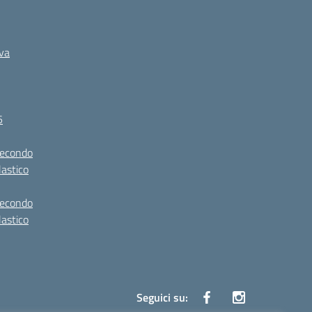
iva
5
secondo
lastico
secondo
lastico
Seguici su: