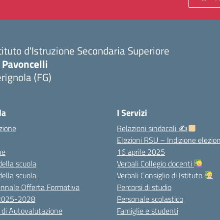
tituto d'Istruzione Secondaria Superiore
 Pavoncelli
rignola (FG)
Visita la pagina iniziale della scuola
la
I Servizi
zione
Relazioni sindacali ✍
Elezioni RSU – Indizione elezion
ne
16 aprile 2025
della scuola
Verbali Collegio docenti
della scuola
Verbali Consiglio di Istituto
ennale Offerta Formativa
Percorsi di studio
 2025-2028
Personale scolastico
 di Autovalutazione
Famiglie e studenti