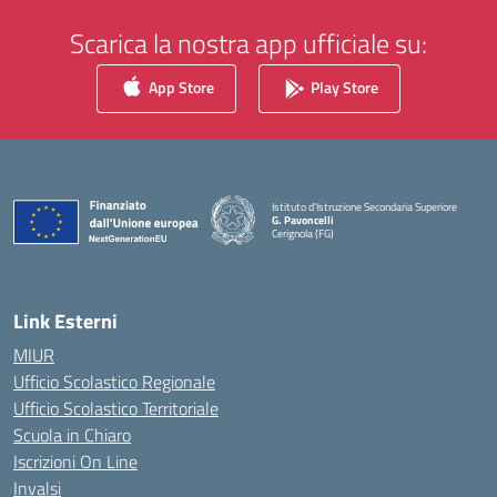
Scarica la nostra app ufficiale su:
App Store
Play Store
Istituto d'Istruzione Secondaria Superiore
G. Pavoncelli
Cerignola (FG)
— Visita la pagina iniziale della scuola
Link Esterni
MIUR
Ufficio Scolastico Regionale
Ufficio Scolastico Territoriale
Scuola in Chiaro
Iscrizioni On Line
Invalsi