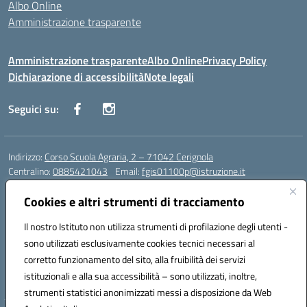
Albo Online
Amministrazione trasparente
Amministrazione trasparente
Albo Online
Privacy Policy
Dichiarazione di accessibilità
Note legali
Seguici su:
Indirizzo:
Corso Scuola Agraria, 2 – 71042 Cerignola
Centralino:
0885421043
Email:
fgis01100p@istruzione.it
Posta elettronica certificata (PEC):
fgis01100p@pec.istruzione.it
Cookies e altri strumenti di tracciamento
Codice fiscale: 00318650710
Codice meccanografico:
fgis01100p
Il nostro Istituto non utilizza strumenti di profilazione degli utenti -
Codice Indice delle Pubbliche Amministrazioni (IPA): istsc_fgis01100p-
sono utilizzati esclusivamente cookies tecnici necessari al
PMirra
corretto funzionamento del sito, alla fruibilità dei servizi
Codice unico di fatturazione (CUF): UFY0NZ
istituzionali e alla sua accessibilità – sono utilizzati, inoltre,
strumenti statistici anonimizzati messi a disposizione da Web