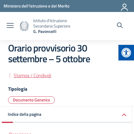
Vai ai contenuti
Vai al menu di navigazione
Vai al footer
Ministero dell'Istruzione e del Merito
Istituto d'Istruzione
Secondaria Superiore
G. Pavoncelli
Apr
Orario provvisorio 30
settembre – 5 ottobre
Stampa / Condividi
Tipologia
Documento Generico
Indice della pagina