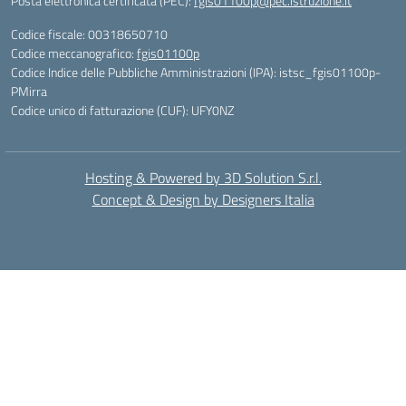
Posta elettronica certificata (PEC):
fgis01100p@pec.istruzione.it
Codice fiscale: 00318650710
Codice meccanografico:
fgis01100p
Codice Indice delle Pubbliche Amministrazioni (IPA): istsc_fgis01100p-
PMirra
Codice unico di fatturazione (CUF): UFY0NZ
Hosting & Powered by 3D Solution S.r.l.
Concept & Design by Designers Italia