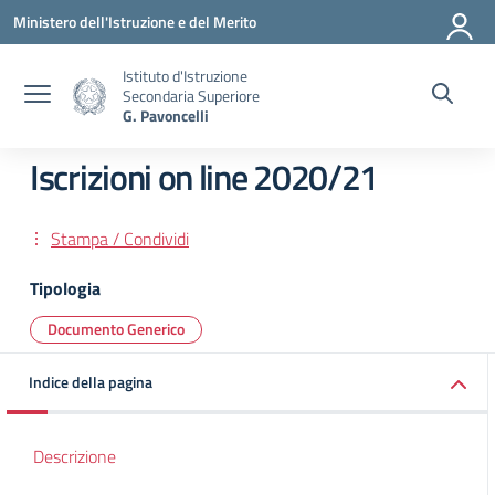
Vai ai contenuti
Vai al menu di navigazione
Vai al footer
Ministero dell'Istruzione e del Merito
Istituto d'Istruzione
Secondaria Superiore
G. Pavoncelli
Iscrizioni on line 2020/21
Stampa / Condividi
Tipologia
Documento Generico
Indice della pagina
Descrizione