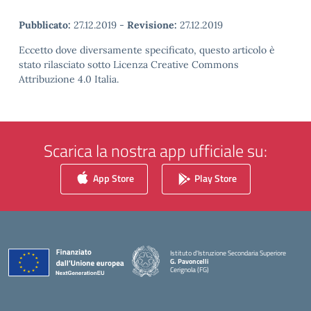
Pubblicato:
27.12.2019
-
Revisione:
27.12.2019
Eccetto dove diversamente specificato, questo articolo è
stato rilasciato sotto Licenza Creative Commons
Attribuzione 4.0 Italia.
Scarica la nostra app ufficiale su:
App Store
Play Store
Istituto d'Istruzione Secondaria Superiore
G. Pavoncelli
Cerignola (FG)
— Visita la pagina iniziale della scuola