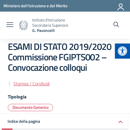
Vai ai contenuti
Vai al menu di navigazione
Vai al footer
Ministero dell'Istruzione e del Merito
Istituto d'Istruzione
Secondaria Superiore
G. Pavoncelli
Apr
ESAMI DI STATO 2019/2020
Commissione FGIPTS002 –
Convocazione colloqui
Stampa / Condividi
Tipologia
Documento Generico
Indice della pagina