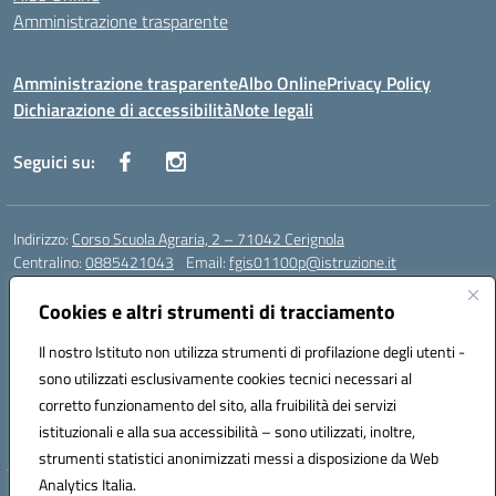
Amministrazione trasparente
Amministrazione trasparente
Albo Online
Privacy Policy
Dichiarazione di accessibilità
Note legali
Seguici su:
Indirizzo:
Corso Scuola Agraria, 2 – 71042 Cerignola
Centralino:
0885421043
Email:
fgis01100p@istruzione.it
Posta elettronica certificata (PEC):
fgis01100p@pec.istruzione.it
Cookies e altri strumenti di tracciamento
Codice fiscale: 00318650710
Codice meccanografico:
fgis01100p
Il nostro Istituto non utilizza strumenti di profilazione degli utenti -
Codice Indice delle Pubbliche Amministrazioni (IPA): istsc_fgis01100p-
sono utilizzati esclusivamente cookies tecnici necessari al
PMirra
corretto funzionamento del sito, alla fruibilità dei servizi
Codice unico di fatturazione (CUF): UFY0NZ
istituzionali e alla sua accessibilità – sono utilizzati, inoltre,
strumenti statistici anonimizzati messi a disposizione da Web
Analytics Italia.