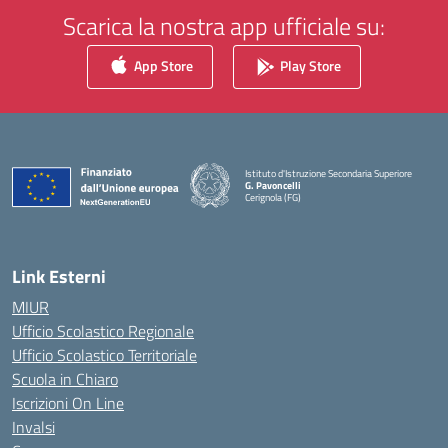
Scarica la nostra app ufficiale su:
App Store
Play Store
Istituto d'Istruzione Secondaria Superiore
G. Pavoncelli
Cerignola (FG)
— Visita la pagina iniziale della scuola
Link Esterni
MIUR
Ufficio Scolastico Regionale
Ufficio Scolastico Territoriale
Scuola in Chiaro
Iscrizioni On Line
Invalsi