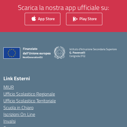
Scarica la nostra app ufficiale su:
App Store
Play Store
Istituto d'Istruzione Secondaria Superiore
G. Pavoncelli
Cerignola (FG)
— Visita la pagina iniziale della scuola
Link Esterni
MIUR
Ufficio Scolastico Regionale
Ufficio Scolastico Territoriale
Scuola in Chiaro
Iscrizioni On Line
Invalsi