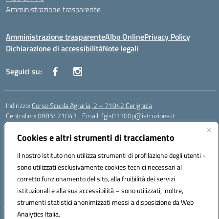
Amministrazione trasparente
Amministrazione trasparente
Albo Online
Privacy Policy
Dichiarazione di accessibilità
Note legali
Seguici su:
Indirizzo:
Corso Scuola Agraria, 2 – 71042 Cerignola
Centralino:
0885421043
Email:
fgis01100p@istruzione.it
Posta elettronica certificata (PEC):
fgis01100p@pec.istruzione.it
Cookies e altri strumenti di tracciamento
Codice fiscale: 00318650710
Codice meccanografico:
fgis01100p
Il nostro Istituto non utilizza strumenti di profilazione degli utenti -
Codice Indice delle Pubbliche Amministrazioni (IPA): istsc_fgis01100p-
sono utilizzati esclusivamente cookies tecnici necessari al
PMirra
corretto funzionamento del sito, alla fruibilità dei servizi
Codice unico di fatturazione (CUF): UFY0NZ
istituzionali e alla sua accessibilità – sono utilizzati, inoltre,
strumenti statistici anonimizzati messi a disposizione da Web
Analytics Italia.