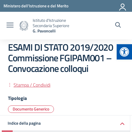
Vai ai contenuti
Vai al menu di navigazione
Vai al footer
Ministero dell'Istruzione e del Merito
Istituto d'Istruzione
Secondaria Superiore
G. Pavoncelli
Apr
ESAMI DI STATO 2019/2020
Commissione FGIPAM001 –
Convocazione colloqui
Stampa / Condividi
Tipologia
Documento Generico
Indice della pagina