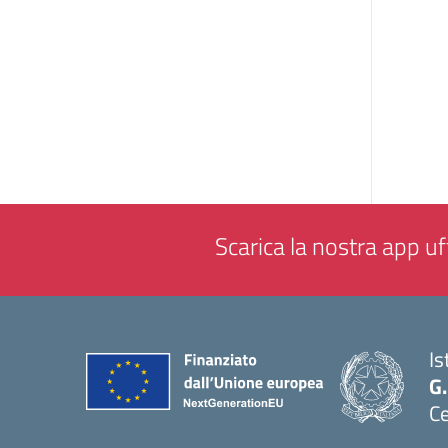
Scarica la nostra app uff
Is
G.
Ce
— 