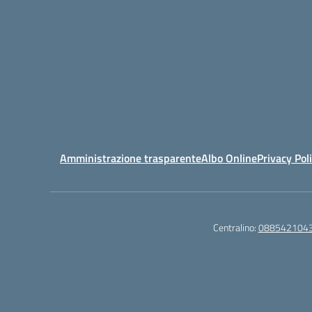
Amministrazione trasparente
Albo Online
Privacy Pol
Centralino:
088542104