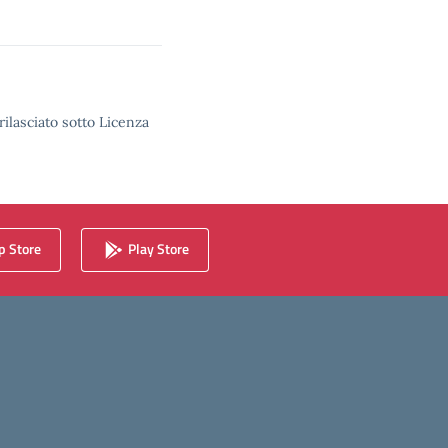
rilasciato sotto Licenza
 Store
Play Store