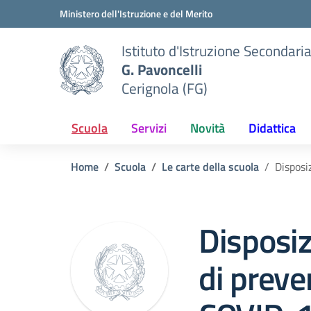
Vai ai contenuti
Vai al menu di navigazione
Vai al footer
Ministero dell'Istruzione e del Merito
Istituto d'Istruzione Secondari
G. Pavoncelli
Cerignola (FG)
Scuola
Servizi
Novità
Didattica
Home
Scuola
Le carte della scuola
Disposi
Disposiz
di preve