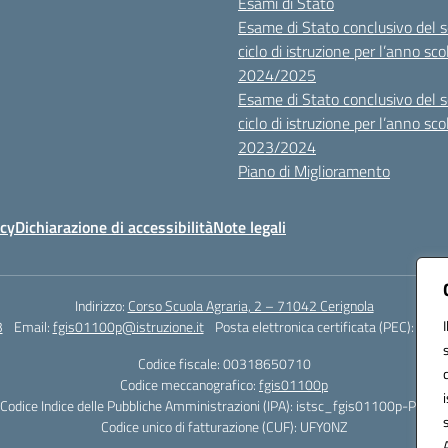
Esami di Stato
Esame di Stato conclusivo del 
ciclo di istruzione per l’anno sco
2024/2025
Esame di Stato conclusivo del 
ciclo di istruzione per l’anno sco
2023/2024
Piano di Miglioramento
icy
Dichiarazione di accessibilità
Note legali
Indirizzo:
Corso Scuola Agraria, 2 – 71042 Cerignola
3
Email:
fgis01100p@istruzione.it
Posta elettronica certificata (PEC):
fgis0
Codice fiscale: 00318650710
Codice meccanografico:
fgis01100p
Codice Indice delle Pubbliche Amministrazioni (IPA): istsc_fgis01100p-PMirra
Codice unico di fatturazione (CUF): UFY0NZ