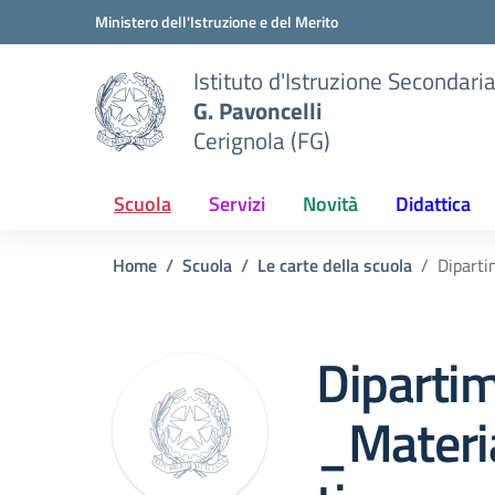
Vai ai contenuti
Vai al menu di navigazione
Vai al footer
Ministero dell'Istruzione e del Merito
Istituto d'Istruzione Secondari
G. Pavoncelli
Cerignola (FG)
Scuola
Servizi
Novità
Didattica
Home
Scuola
Le carte della scuola
Diparti
Dipartim
_Materi