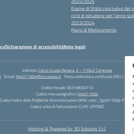
2024/2025
Esame di Stato conclusivo del 
ciclo di istruzione per l’anno sco
2023/2024
Piano di Miglioramento
icy
Dichiarazione di accessibilità
Note legali
Indirizzo:
Corso Scuola Agraria, 2 – 71042 Cerignola
3
Email:
fgis01100p@istruzione.it
Posta elettronica certificata (PEC):
fgis0
Codice fiscale: 00318650710
Codice meccanografico:
fgis01100p
Codice Indice delle Pubbliche Amministrazioni (IPA): istsc_fgis01100p-PMirra
Codice unico di fatturazione (CUF): UFY0NZ
Hosting & Powered by 3D Solution S.r.l.