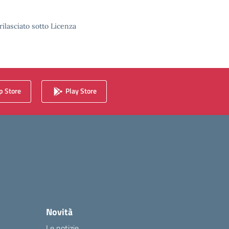
rilasciato sotto Licenza
 Store
Play Store
Novità
Le notizie