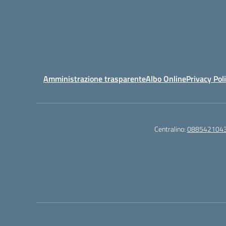
Amministrazione trasparente
Albo Online
Privacy Pol
Centralino:
088542104