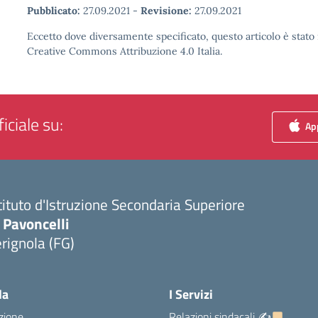
Pubblicato:
27.09.2021
-
Revisione:
27.09.2021
Eccetto dove diversamente specificato, questo articolo è stato 
Creative Commons Attribuzione 4.0 Italia.
iciale su:
App
tituto d'Istruzione Secondaria Superiore
 Pavoncelli
rignola (FG)
Visita la pagina iniziale della scuola
la
I Servizi
zione
Relazioni sindacali ✍