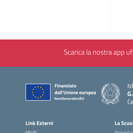
Scarica la nostra app uff
Is
G.
Ce
— 
Link Esterni
La Scuo
MIUR
Presenta