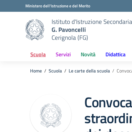
Vai ai contenuti
Vai al menu di navigazione
Vai al footer
Ministero dell'Istruzione e del Merito
Istituto d'Istruzione Secondari
G. Pavoncelli
Cerignola (FG)
Scuola
Servizi
Novità
Didattica
Home
Scuola
Le carte della scuola
Convoca
Convoca
straordi