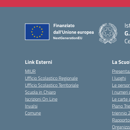
Is
G.
Ce
— 
Link Esterni
La Scuo
MIUR
Presenta
Ufficio Scolastico Regionale
I luoghi
Ufficio Scolastico Territoriale
Le perso
Scuola in Chiaro
I numeri 
Iscrizioni On Line
Le carte 
Invalsi
Piano Tri
Comune
triennio
Rapporto
Organizz