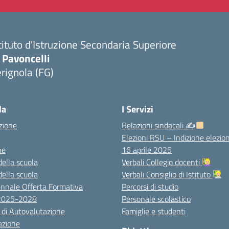
tituto d'Istruzione Secondaria Superiore
 Pavoncelli
rignola (FG)
Visita la pagina iniziale della scuola
la
I Servizi
zione
Relazioni sindacali ✍
Elezioni RSU – Indizione elezion
ne
16 aprile 2025
della scuola
Verbali Collegio docenti
della scuola
Verbali Consiglio di Istituto
ennale Offerta Formativa
Percorsi di studio
 2025-2028
Personale scolastico
 di Autovalutazione
Famiglie e studenti
azione