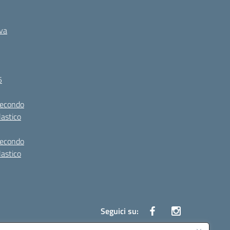
iva
5
secondo
lastico
secondo
lastico
Seguici su: