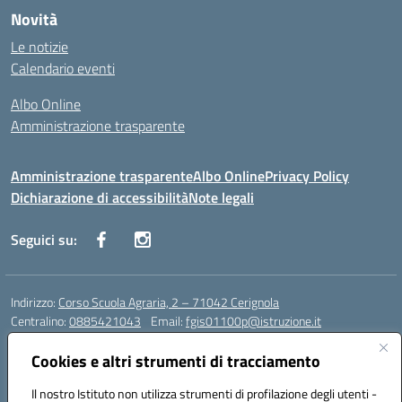
Novità
Le notizie
Calendario eventi
Albo Online
Amministrazione trasparente
Amministrazione trasparente
Albo Online
Privacy Policy
Dichiarazione di accessibilità
Note legali
Seguici su:
Indirizzo:
Corso Scuola Agraria, 2 – 71042 Cerignola
Centralino:
0885421043
Email:
fgis01100p@istruzione.it
Posta elettronica certificata (PEC):
fgis01100p@pec.istruzione.it
Cookies e altri strumenti di tracciamento
Codice fiscale: 00318650710
Codice meccanografico:
fgis01100p
Il nostro Istituto non utilizza strumenti di profilazione degli utenti -