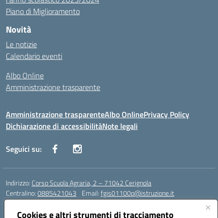
Piano di Miglioramento
Novità
Le notizie
Calendario eventi
Albo Online
Amministrazione trasparente
Amministrazione trasparente
Albo Online
Privacy Policy
Dichiarazione di accessibilità
Note legali
Seguici su:
Indirizzo:
Corso Scuola Agraria, 2 – 71042 Cerignola
Centralino:
0885421043
Email:
fgis01100p@istruzione.it
Posta elettronica certificata (PEC):
fgis01100p@pec.istruzione.it
Cookies e altri strumenti di tracciamento