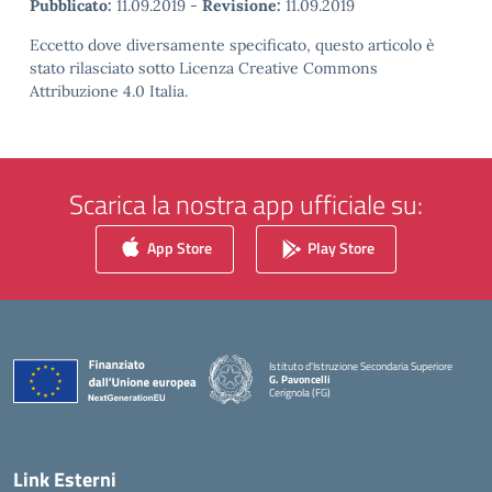
Pubblicato:
11.09.2019
-
Revisione:
11.09.2019
Eccetto dove diversamente specificato, questo articolo è
stato rilasciato sotto Licenza Creative Commons
Attribuzione 4.0 Italia.
Scarica la nostra app ufficiale su:
App Store
Play Store
Istituto d'Istruzione Secondaria Superiore
G. Pavoncelli
Cerignola (FG)
— Visita la pagina iniziale della scuola
Link Esterni