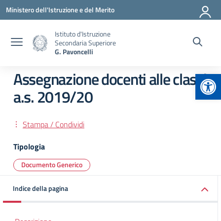
Vai ai contenuti
Vai al menu di navigazione
Vai al footer
Ministero dell'Istruzione e del Merito
Istituto d'Istruzione
Secondaria Superiore
G. Pavoncelli
Apr
Assegnazione docenti alle classi
a.s. 2019/20
Stampa / Condividi
Tipologia
Documento Generico
Indice della pagina